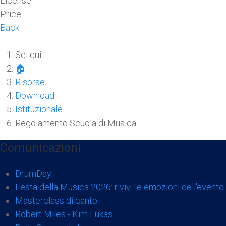
License
Price
Back
Sei qui:
🏠
Risorse
Download
Istituzionale
Regolamento Scuola di Musica
Comunicazioni
DrumDay
Festa della Musica 2026: rivivi le emozioni dell'evento 
Masterclass di canto
Robert Miles - Kim Lukas