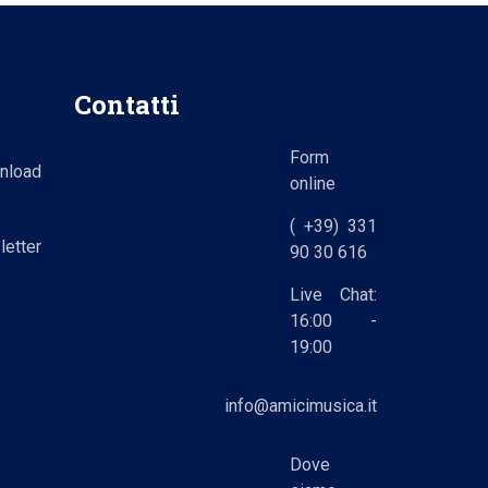
Contatti
Form
nload
online
( +39) 331
etter
90 30 616
Live Chat:
16:00 -
19:00
info@amicimusica.it
Dove